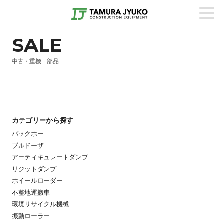
togg
navi
SALE
中古・重機・部品
カテゴリーから探す
バックホー
ブルドーザ
アーティキュレートダンプ
リジットダンプ
ホイールローダー
不整地運搬車
環境リサイクル機械
振動ローラー