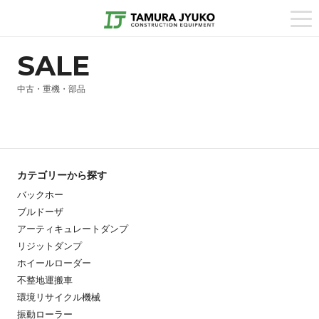
togg
navi
SALE
中古・重機・部品
カテゴリーから探す
バックホー
ブルドーザ
アーティキュレートダンプ
リジットダンプ
ホイールローダー
不整地運搬車
環境リサイクル機械
振動ローラー